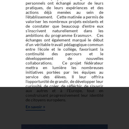
personnels ont échangé autour de leurs
pratiques, de leurs expériences et des
actions déjà menées au sein de
l'établissement. Cette matinée a permis de
valoriser les nombreux projets existants et
de constater que beaucoup d'entre eux
s'inscrivent naturellement dans les
ambitions du programme Erasmus+. Ces
échanges ont également marqué le début
d'un véritable travail pédagogique commun
entre l'école et le collège, favorisant la
continuité des parcours et le
développement de nouvelles
collaborations. Ce projet fédérateur
mettra en lumière les nombreuses
initiatives portées par les équipes au
service des élèves. Il leur offrira
l'opportunité de grandir, de développer leur
curiosité, de créer, de réfléchir, de s'ouvrir
aux autres et à l’Europe, tout en
construisant progressivement leur identité
de citoyens européens.
En savoir +