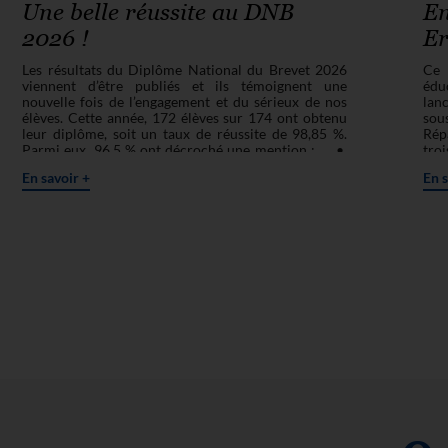
Une belle réussite au DNB
En
2026 !
Er
Les résultats du Diplôme National du Brevet 2026
Ce 
viennent d’être publiés et ils témoignent une
éduc
nouvelle fois de l’engagement et du sérieux de nos
lan
élèves. Cette année, 172 élèves sur 174 ont obtenu
sou
leur diplôme, soit un taux de réussite de 98,85 %.
Répa
Parmi eux, 96,5 % ont décroché une mention : •
troi
8,14 % de félicitations du jury • 38,37 % de
ont
En savoir +
En s
mentions Très Bien • 30,18 % de mentions Bien
exp
• 19,18 % de mentions Assez Bien Ces excellents
l'é
résultats récompensent le travail, la persévérance et
val
l’investissement de nos élèves tout au long de leur
con
scolarité au collège. Nous adressons nos plus
nat
sincères félicitations à l’ensemble de nos lauréats.
Era
Nous remercions également les équipes
déb
pédagogiques, les personnels de l’établissement ainsi
entr
que les familles pour leur accompagnement et leur
par
confiance. Nous souhaitons à tous nos élèves une
col
belle réussite dans la poursuite de leur parcours au
lum
lycée.
équ
l'o
curi
et 
leu