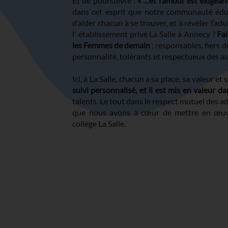
Et de poursuivre :
« …et l’amour est exigeant
dans cet esprit que notre communauté édu
d’aider chacun à se trouver, et à révéler l’adu
l' établissement privé La Salle à Annecy ?
Fai
les Femmes de demain
; responsables, fiers d
personnalité, tolérants et respectueux des aut
Ici, à La Salle, chacun a sa place, sa valeur et
suivi personnalisé, et il est mis en valeur da
talents. Le tout dans le respect mutuel des ad
que nous avons à cœur de mettre en œuvre
collège La Salle.