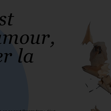
st
amour,
er la