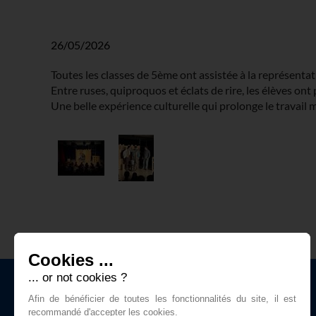
26/05/2026
Toutes les classes de 5ème ont assistée à la représenta
Entre ruses, quiproquos et éclats de rire, les élèves on
Une belle expérience culturelle qui prolonge le travail
Cookies ...
... or not cookies ?
Afin de bénéficier de toutes les fonctionnalités du site, il est
recommandé d'accepter les cookies.