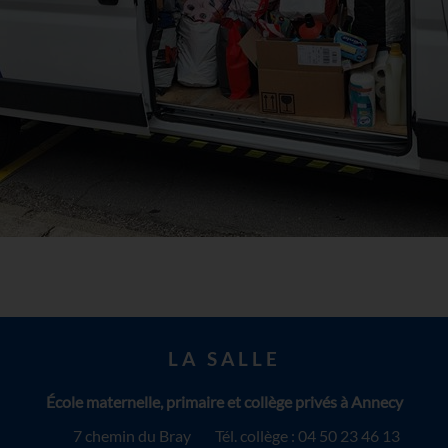
LA SALLE
École maternelle, primaire et collège privés à Annecy
7 chemin du Bray
Tél. collège : 04 50 23 46 13